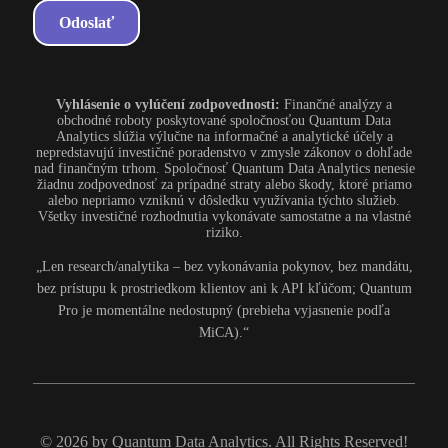
Vyhlásenie o vylúčení zodpovednosti:
Finančné analýzy a
obchodné roboty poskytované spoločnosťou Quantum Data
Analytics slúžia výlučne na informačné a analytické účely a
nepredstavujú investičné poradenstvo v zmysle zákonov o dohľade
nad finančným trhom. Spoločnosť Quantum Data Analytics nenesie
žiadnu zodpovednosť za prípadné straty alebo škody, ktoré priamo
alebo nepriamo vzniknú v dôsledku využívania týchto služieb.
Všetky investičné rozhodnutia vykonávate samostatne a na vlastné
riziko.
„Len research/analytika – bez vykonávania pokynov, bez mandátu,
bez prístupu k prostriedkom klientov ani k API kľúčom; Quantum
Pro je momentálne nedostupný (prebieha vyjasnenie podľa
MiCA).“
© 2026 by Quantum Data Analytics. All Rights Reserved!