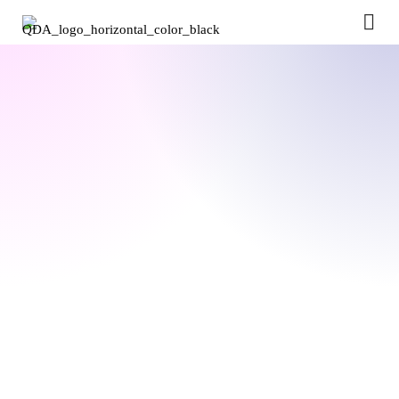
NÁHĽAD
S
VÝHĽADOM
Regresná analýza umožňuje kvantifikovať vplyv
rôznych ekonomických ukazovateľov, ako sú úrokové
sadzby, miera inflácie a peňažná zásoba, na digitálne
aktíva.
Analýzy