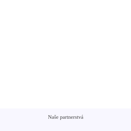
informácie o objemoch zapojených do cenotvorby. Nízke
a klesajúce objemy môžu signalizovať potenciálne silné
cenové pohyby.
Analýza
Naše partnerstvá