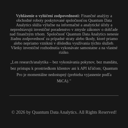
Vyhlásenie o vylúčení zodpovednosti:
Finančné analýzy a
obchodné roboty poskytované spoločnosťou Quantum Data
Analytics slúžia výlučne na informačné a analytické účely a
nepredstavujú investičné poradenstvo v zmysle zákonov o dohľade
nad finančným trhom. Spoločnosť Quantum Data Analytics nenesie
žiadnu zodpovednosť za prípadné straty alebo škody, ktoré priamo
alebo nepriamo vzniknú v dôsledku využívania týchto služieb.
Všetky investičné rozhodnutia vykonávate samostatne a na vlastné
riziko.
„Len research/analytika – bez vykonávania pokynov, bez mandátu,
bez prístupu k prostriedkom klientov ani k API kľúčom; Quantum
Pro je momentálne nedostupný (prebieha vyjasnenie podľa
MiCA).“
© 2026 by Quantum Data Analytics. All Rights Reserved!