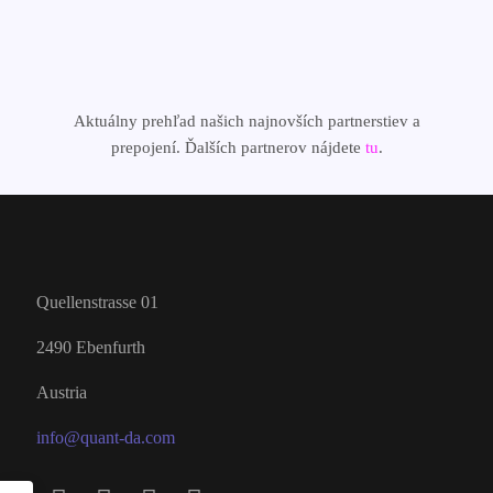
Aktuálny prehľad našich najnovších partnerstiev a
prepojení. Ďalších partnerov nájdete
tu
.
Quellenstrasse 01
2490 Ebenfurth
Austria
info@quant-da.com