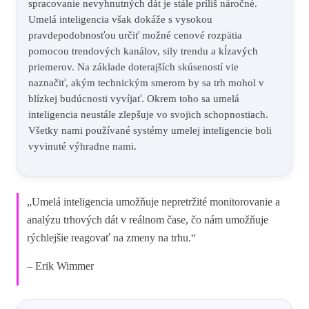
spracovanie nevyhnutných dát je stále príliš náročné.
Umelá inteligencia však dokáže s vysokou
pravdepodobnosťou určiť možné cenové rozpätia
pomocou trendových kanálov, sily trendu a kĺzavých
priemerov. Na základe doterajších skúseností vie
naznačiť, akým technickým smerom by sa trh mohol v
blízkej budúcnosti vyvíjať. Okrem toho sa umelá
inteligencia neustále zlepšuje vo svojich schopnostiach.
Všetky nami používané systémy umelej inteligencie boli
vyvinuté výhradne nami.
„Umelá inteligencia umožňuje nepretržité monitorovanie a
analýzu trhových dát v reálnom čase, čo nám umožňuje
rýchlejšie reagovať na zmeny na trhu.“
– Erik Wimmer