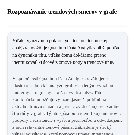
Rozpoznávanie trendových smerov v grafe
Vďaka využívaniu pokročilých techník technickej
analýzy umožňuje Quantum Data Analytics hlbší pohľad
na dynamiku trhu, vďaka čomu dokážeme presne
identifikovať kľúčové zlomové body a trendové línie.
V spoločnosti Quantum Data Analytics rozširujeme
klasickú technickú analýzu grafov cieleným využitím
moderných regresných a časových analýz. Táto
kombinácia umožňuje výrazne jasnejší pohľad na
aktuálnu trhovú situáciu a presne zviditeľňuje relevantné
štruktúry v grafe. Týmto spôsobom identifikujeme úrovne
podpory a rezistencie s vyššou presnosťou a odvodzujeme
z nich relevantné cenové pásma. Základom je široký
výber indikátorov, ktoré pomocou umelej inteligencie