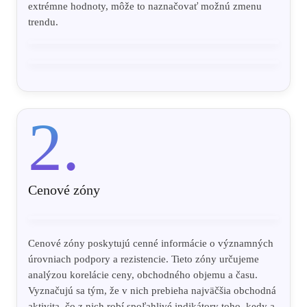
extrémne hodnoty, môže to naznačovať možnú zmenu
trendu.
2.
Cenové zóny
Cenové zóny poskytujú cenné informácie o významných
úrovniach podpory a rezistencie. Tieto zóny určujeme
analýzou korelácie ceny, obchodného objemu a času.
Vyznačujú sa tým, že v nich prebieha najväčšia obchodná
aktivita, čo z nich robí spoľahlivé indikátory toho, kedy a