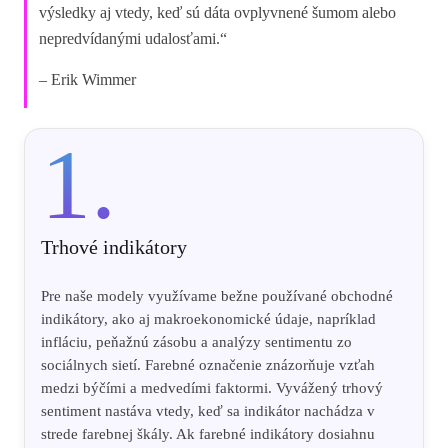
výsledky aj vtedy, keď sú dáta ovplyvnené šumom alebo
nepredvídanými udalosťami.“
– Erik Wimmer
1.
Trhové indikátory
Pre naše modely využívame bežne používané obchodné
indikátory, ako aj makroekonomické údaje, napríklad
infláciu, peňažnú zásobu a analýzy sentimentu zo
sociálnych sietí. Farebné označenie znázorňuje vzťah
medzi býčími a medvedími faktormi. Vyvážený trhový
sentiment nastáva vtedy, keď sa indikátor nachádza v
strede farebnej škály. Ak farebné indikátory dosiahnu