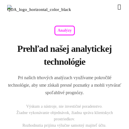
Analýzy
Prehľad našej analytickej
technológie
Pri našich trhových analýzach využívame pokročilé
technológie, aby sme získali presné poznatky a mohli vytvárať
spoľahlivé prognózy.
Výskum a nástroje, nie investičné poradenstvo.
Žiadne vykonávanie objednávok, žiadna správa klientskych
prostriedkov.
Rozhodnutia prijíma výlučne samotný majiteľ účtu.