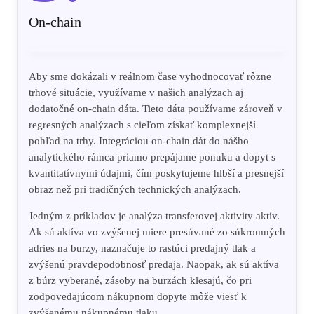
On-chain
Aby sme dokázali v reálnom čase vyhodnocovať rôzne
trhové situácie, využívame v našich analýzach aj
dodatočné on-chain dáta. Tieto dáta používame zároveň v
regresných analýzach s cieľom získať komplexnejší
pohľad na trhy. Integráciou on-chain dát do nášho
analytického rámca priamo prepájame ponuku a dopyt s
kvantitatívnymi údajmi, čím poskytujeme hlbší a presnejší
obraz než pri tradičných technických analýzach.
Jedným z príkladov je analýza transferovej aktivity aktív.
Ak sú aktíva vo zvýšenej miere presúvané zo súkromných
adries na burzy, naznačuje to rastúci predajný tlak a
zvýšenú pravdepodobnosť predaja. Naopak, ak sú aktíva
z búrz vyberané, zásoby na burzách klesajú, čo pri
zodpovedajúcom nákupnom dopyte môže viesť k
zvýšenému nákupnému tlaku.