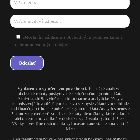
Odoslaním súhlasím s obchodnými podmienkami a
ochranou osobných údajov!
Vyhlásenie o vylúčení zodpovednosti:
Finančné analýzy a
obchodné roboty poskytované spoločnosťou Quantum Data
Analytics slúžia výlučne na informačné a analytické účely a
nepredstavujú investičné poradenstvo v zmysle zákonov o dohľade
nad finančným trhom. Spoločnosť Quantum Data Analytics nenesie
žiadnu zodpovednosť za prípadné straty alebo škody, ktoré priamo
alebo nepriamo vzniknú v dôsledku využívania týchto služieb.
Všetky investičné rozhodnutia vykonávate samostatne a na vlastné
riziko.
„Len research/analytika – bez vykonávania pokynov, bez mandátu,