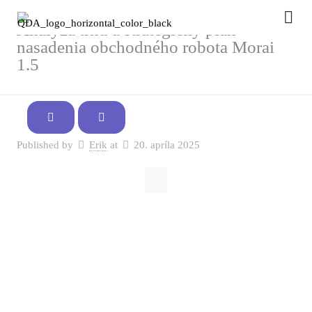
Analýza trhu a strategický plán
nasadenia obchodného robota Morai
1.5
Published by
Erik
at
20. apríla 2025
Analýza grafu vrátane
makroekonomických vplyvov.
Týždenný graf celkovej trhovej kapitalizácie (TOTAL)